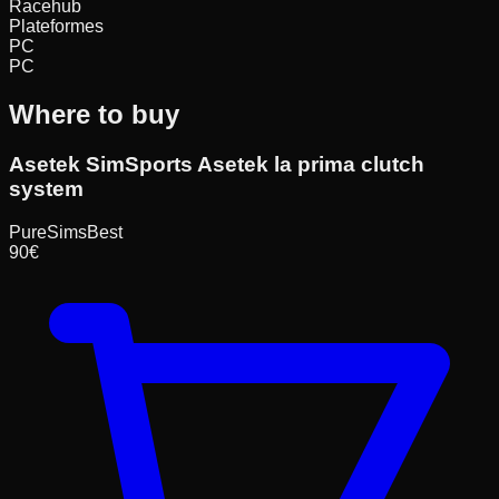
Racehub
Plateformes
PC
PC
Where to buy
Asetek SimSports Asetek la prima clutch
system
PureSims
Best
90
€