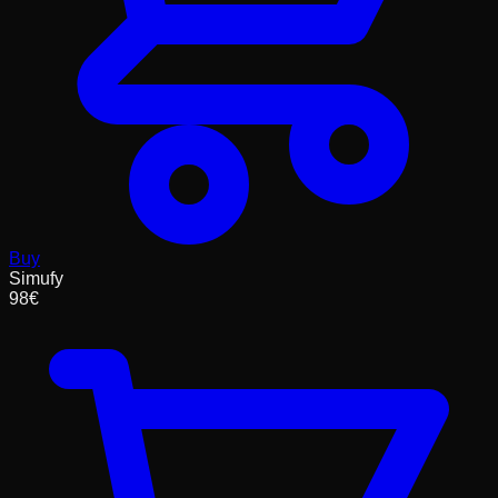
Buy
Simufy
98
€