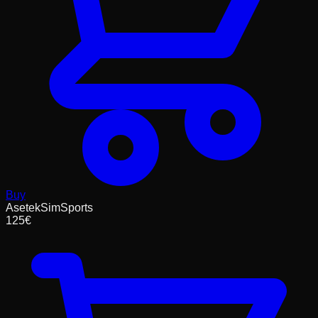
Buy
AsetekSimSports
125
€