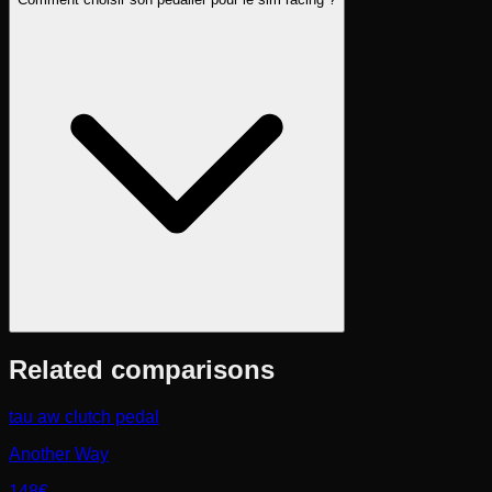
Related comparisons
tau aw clutch pedal
Another Way
148€