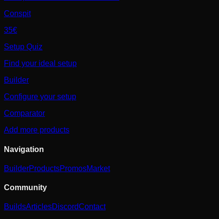
Conspit
35€
Setup Quiz
Find your ideal setup
Builder
Configure your setup
Comparator
Add more products
Navigation
Builder
Products
Promos
Market
Community
Builds
Articles
Discord
Contact