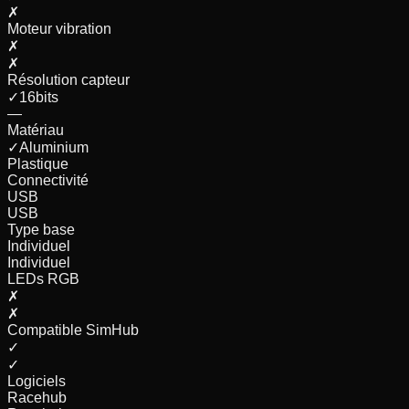
✗
Moteur vibration
✗
✗
Résolution capteur
✓
16
bits
—
Matériau
✓
Aluminium
Plastique
Connectivité
USB
USB
Type base
Individuel
Individuel
LEDs RGB
✗
✗
Compatible SimHub
✓
✓
Logiciels
Racehub