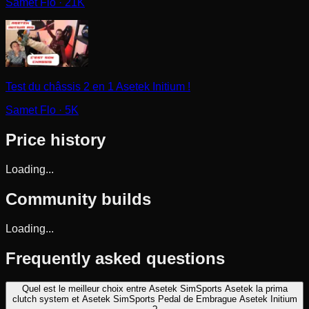
Samet Flo
· 21K
Test du châssis 2 en 1 Asetek Initium !
Samet Flo
· 5K
Price history
Loading...
Community builds
Loading...
Frequently asked questions
Quel est le meilleur choix entre Asetek SimSports Asetek la prima
clutch system et Asetek SimSports Pedal de Embrague Asetek Initium