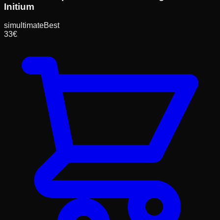
Initium
simultimate
Best
33
€