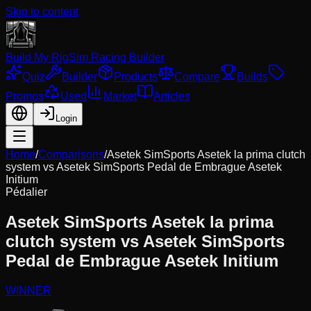
Skip to content
Build My Rig
Sim Racing Builder
Quiz
Builder
Products
Compare
Builds
Promos
Used
Market
Articles
Login
Home
/
Comparisons
/
Asetek SimSports Asetek la prima clutch
system
vs
Asetek SimSports Pedal de Embrague Asetek
Initium
Pédalier
Asetek SimSports Asetek la prima
clutch system
vs
Asetek SimSports
Pedal de Embrague Asetek Initium
WINNER