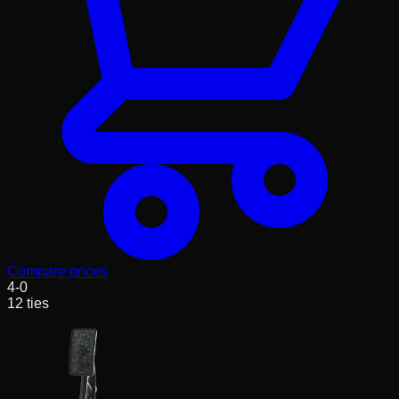
Compare prices
4
-
0
12
ties