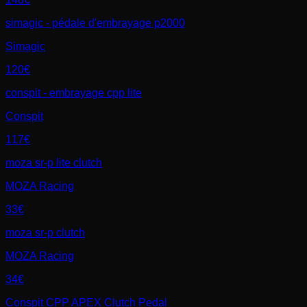
simagic - pédale d'embrayage p2000
Simagic
120€
conspit - embrayage cpp lite
Conspit
117€
moza sr-p lite clutch
MOZA Racing
33€
moza sr-p clutch
MOZA Racing
34€
Conspit CPP APEX Clutch Pedal