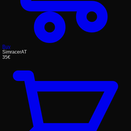
Buy
SimracerAT
35
€