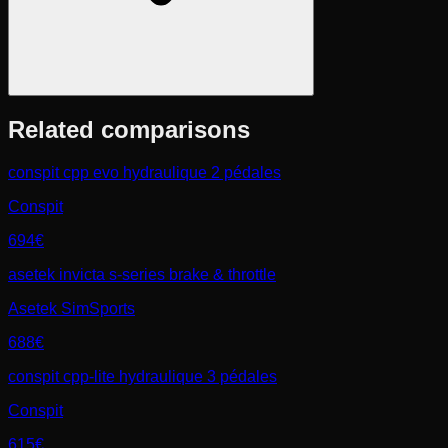
Related comparisons
conspit cpp evo hydraulique 2 pédales
Conspit
694€
asetek invicta s-series brake & throttle
Asetek SimSports
688€
conspit cpp-lite hydraulique 3 pédales
Conspit
615€