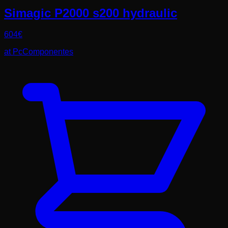
Simagic P2000 s200 hydraulic
604
€
at
PcComponentes