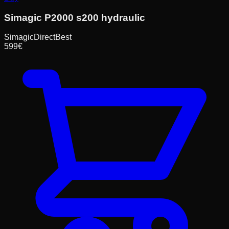
Simagic P2000 s200 hydraulic
SimagicDirect
Best
599
€