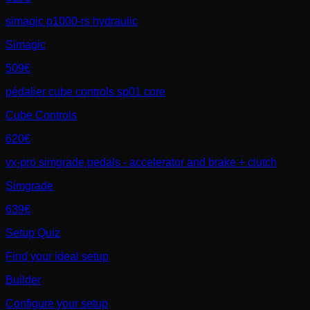
simagic p1000-rs hydraulic
Simagic
509€
pédalier cube controls sp01 core
Cube Controls
620€
vx-pro simgrade pedals - accelerator and brake + clutch
Simgrade
639€
Setup Quiz
Find your ideal setup
Builder
Configure your setup