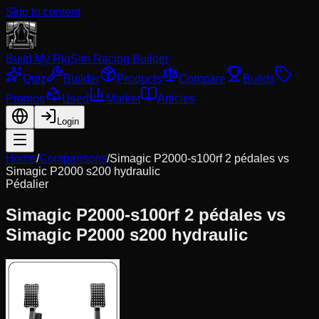
Skip to content
Build My Rig
Sim Racing Builder
Quiz
Builder
Products
Compare
Builds
Promos
Used
Market
Articles
Login
Home
/
Comparisons
/
Simagic P2000-s100rf 2 pédales
vs
Simagic P2000 s200 hydraulic
Pédalier
Simagic P2000-s100rf 2 pédales
vs
Simagic P2000 s200 hydraulic