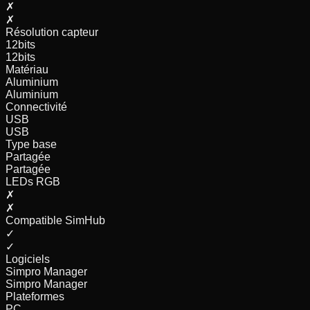
✗
✗
Résolution capteur
12
bits
12
bits
Matériau
Aluminium
Aluminium
Connectivité
USB
USB
Type base
Partagée
Partagée
LEDs RGB
✗
✗
Compatible SimHub
✓
✓
Logiciels
Simpro Manager
Simpro Manager
Plateformes
PC