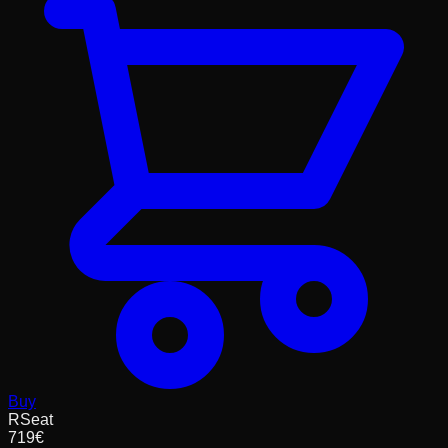
Buy
RSeat
719
€