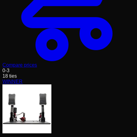
Compare prices
0
-
3
18
ties
WINNER