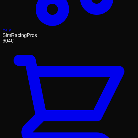
Buy
SimRacingPros
604
€