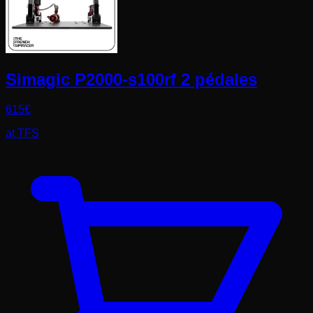
Simagic P2000-s100rf 2 pédales
615
€
at
TFS