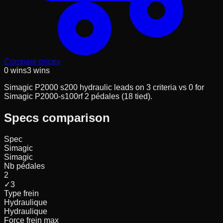
Compare prices
0
wins
3
wins
Simagic P2000 s200 hydraulic leads on 3 criteria vs 0 for
Simagic P2000-s100rf 2 pédales (18 tied).
Specs comparison
Spec
Simagic
Simagic
Nb pédales
2
✓
3
Type frein
Hydraulique
Hydraulique
Force frein max