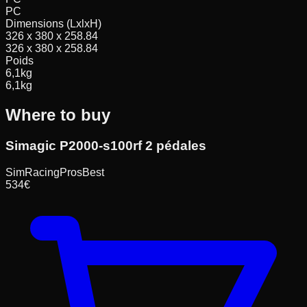
PC
Dimensions (LxlxH)
326 x 380 x 258.84
326 x 380 x 258.84
Poids
6,1
kg
6,1
kg
Where to buy
Simagic P2000-s100rf 2 pédales
SimRacingPros
Best
534
€