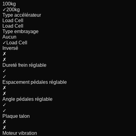
100
kg
✓
200
kg
Type accélérateur
Load Cell
Load Cell
Type embrayage
Aucun
✓
Load Cell
Inversé
✗
✗
Dureté frein réglable
✓
✓
Espacement pédales réglable
✗
✗
Angle pédales réglable
✓
✓
Plaque talon
✗
✗
Moteur vibration