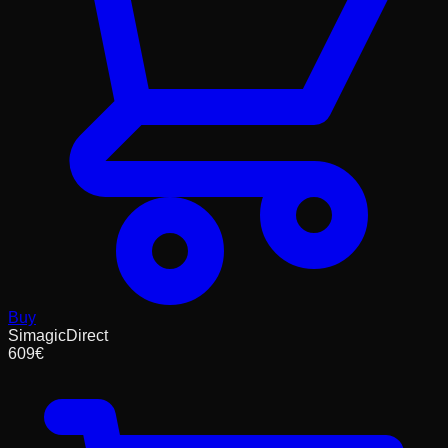
Buy
SimagicDirect
609
€