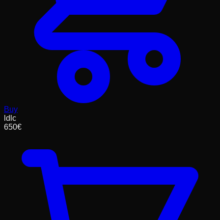
Buy
ldlc
650
€