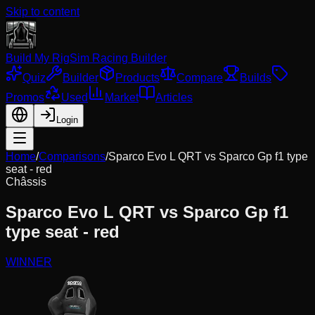
Skip to content
Build My Rig
Sim Racing Builder
Quiz
Builder
Products
Compare
Builds
Promos
Used
Market
Articles
Login
Home
/
Comparisons
/
Sparco Evo L QRT
vs
Sparco Gp f1 type
seat - red
Châssis
Sparco Evo L QRT
vs
Sparco Gp f1
type seat - red
WINNER