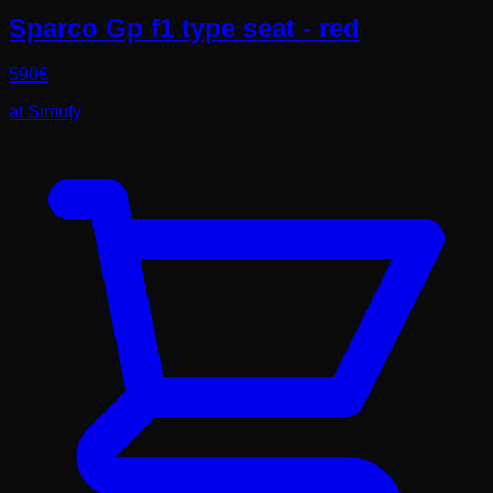
Sparco Gp f1 type seat - red
590
€
at
Simufy