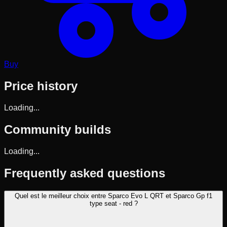
Buy
Price history
Loading...
Community builds
Loading...
Frequently asked questions
Quel est le meilleur choix entre Sparco Evo L QRT et Sparco Gp f1
type seat - red ?