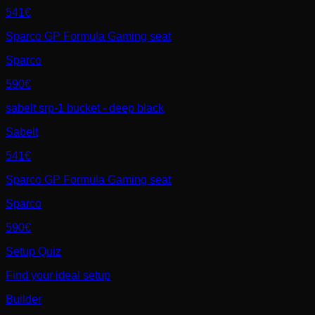
541€
Sparco GP Formula Gaming seat
Sparco
590€
sabelt srp-1 bucket - deep black
Sabelt
541€
Sparco GP Formula Gaming seat
Sparco
590€
Setup Quiz
Find your ideal setup
Builder