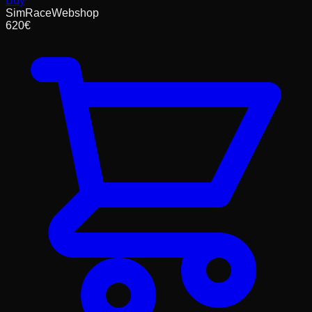
Buy
SimRaceWebshop
620
€