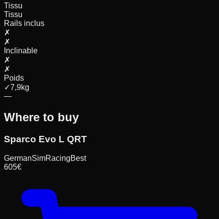
Tissu
Tissu
Rails inclus
✗
✗
Inclinable
✗
✗
Poids
✓
7,9
kg
—
Where to buy
Sparco Evo L QRT
GermanSimRacing
Best
605
€