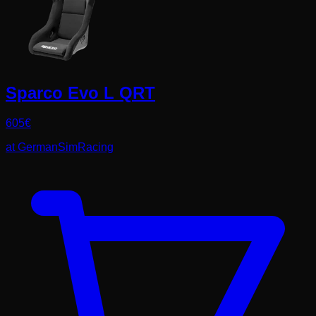
Sparco Evo L QRT
605
€
at
GermanSimRacing