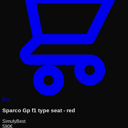
Buy
Sparco Gp f1 type seat - red
Simufy
Best
590
€