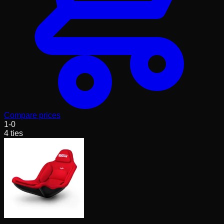
Compare prices
1
-
0
4
ties