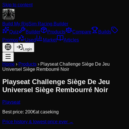
Skip to content
Build My Rig
Sim Racing Builder
Quiz
Builder
Products
Compare
Builds
Promos
Used
Market
Articles
Login
Home
›
Products
›
Playseat Challenge Siège De Jeu
Universel Siège Rembourré Noir
Playseat Challenge Siège De Jeu
Universel Siège Rembourré Noir
Playseat
Best price:
200
€
at
caseking
Price history & lowest price ever →