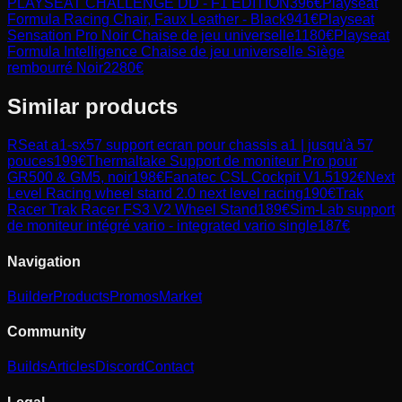
PLAYSEAT CHALLENGE DD - F1 EDITION
396
€
Playseat
Formula Racing Chair, Faux Leather - Black
941
€
Playseat
Sensation Pro Noir Chaise de jeu universelle
1180
€
Playseat
Formula Intelligence Chaise de jeu universelle Siège
rembourré Noir
2280
€
Similar products
RSeat
a1-sx57 support ecran pour chassis a1 | jusqu'à 57
pouces
199
€
Thermaltake
Support de moniteur Pro pour
GR500 & GM5, noir
198
€
Fanatec
CSL Cockpit V1.5
192
€
Next
Level Racing
wheel stand 2.0 next level racing
190
€
Trak
Racer
Trak Racer FS3 V2 Wheel Stand
189
€
Sim-Lab
support
de moniteur intégré vario - integrated vario single
187
€
Navigation
Builder
Products
Promos
Market
Community
Builds
Articles
Discord
Contact